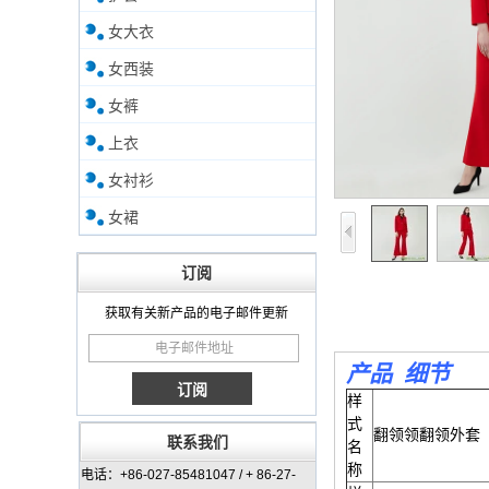
女大衣
女西装
女裤
上衣
女衬衫
女裙
订阅
获取有关新产品的电子邮件更新
产品
细节
样
式
翻领领翻领外套
联系我们
名
称
电话：+86-027-85481047 / + 86-27-