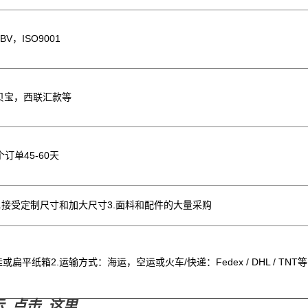
BV，ISO9001
贝宝，西联汇款等
个订单45-60天
2.接受定制尺寸和加大尺寸3.面料和配件的大量采购
或扁平纸箱2.运输方式：海运，空运或火车/快递：Fedex / DHL / TNT等
示
点击
这里