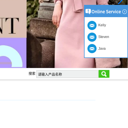
Kelly
Steven
Java
搜索