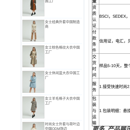
量
资
质
女士经典外套中国制造
BSCI，SEDEX，
认
商
证
付
款
信用证，电汇，
女士棕色格纹大衣中国
条
工厂
件
交
货
样品5-10天，整
女士休闲蓝大衣中国工
时
厂
间
服
1.接受快速时尚
务
女士羊毛格子大衣中国
工厂
包
装
与
1.包装明细：悬挂
运
时尚女士外套与荷叶边
中国ODM饰边
输
更多
产品展