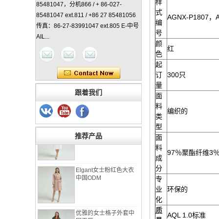
样
85481047，分机866 / + 86-027-
式
85481047 ext.811 / +86 27 85481056
AGNX-P1807，A
编
传真：86-27-83991047 ext.805 E-中号
号
AIL...
颜
红
色
起
女士经典外套中国制造
订
300只
商
量
跟着我们
面
料
编织的
类
优雅的女士外套与
Check Back中国工厂
型
推荐产品
面
料
97％聚酯纤维3
成
Elgant女士粉红色大衣
中国ODM
分
专
业
环保的
化
优雅的女士格子外套中
质
国工厂
AQL 1.0标准