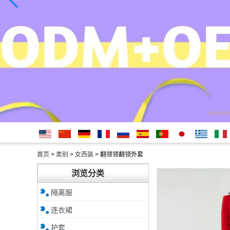
English
简体中
Deutsche
français
русский
Español
português
日本
Ελληνικά
Italian
首页
>
类别
>
女西装
>
翻领领翻领外套
文
語
浏览分类
隔离服
连衣裙
护套