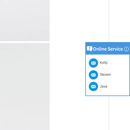
Kelly
Steven
Java