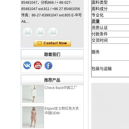
面料类型
85481047，分机866 / + 86-027-
面料成分
85481047 ext.811 / +86 27 85481056
专业化
传真：86-27-83991047 ext.805 E-中号
质量
AIL...
资质认证
付款条件
交货时间
女士经典外套中国制造
服务
跟着我们
商
包装与运输
优雅的女士外套与
推荐产品
Check Back中国工厂
Elgant女士粉红色大衣
中国ODM
优雅的女士格子外套中