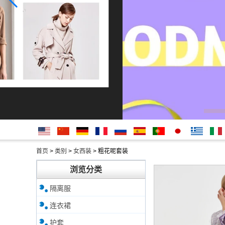
English
简体中
Deutsche
français
русский
Español
português
日本
Ελληνικά
Italian
首页
>
类别
>
女西装
>
粗花呢套装
文
語
浏览分类
隔离服
连衣裙
护套