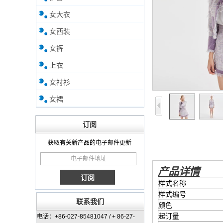
女大衣
女西装
女裤
上衣
女衬衫
女裙
订阅
获取有关新产品的电子邮件更新
产品详情
样式名称
样式编号
联系我们
颜色
起订量
电话：+86-027-85481047 / + 86-27-