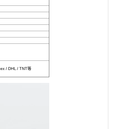
 DHL / TNT等