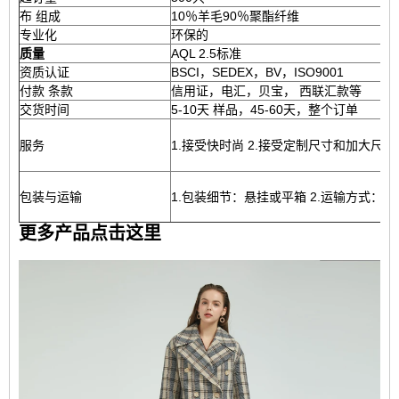
布 组成
10％羊毛90％聚酯纤维
专业化
环保的
质量
AQL 2.5标准
资质认证
BSCI，SEDEX，BV，ISO9001
付款 条款
信用证，电汇，贝宝， 西联汇款等
交货时间
5-10天 样品，45-60天，整个订单
服务
1.接受快时尚 2.接受定制尺寸和加大尺寸
包装与运输
1.包装细节：悬挂或平箱 2.运输方式：海运，空
更多产品点击这里