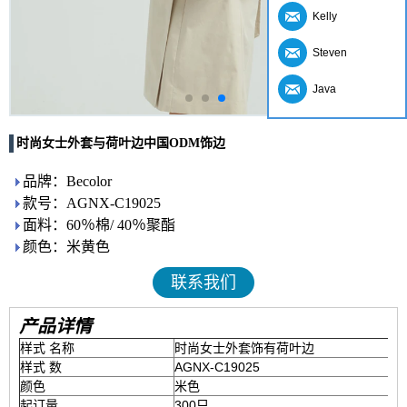
Kelly
Steven
Java
时尚女士外套与荷叶边中国ODM饰边
品牌：Becolor
款号：AGNX-C19025
面料：60％棉/ 40％聚酯
颜色：米黄色
联系我们
产品详情
样式 名称
时尚女士外套饰有荷叶边
样式 数
AGNX-C19025
颜色
米色
起订量
300只