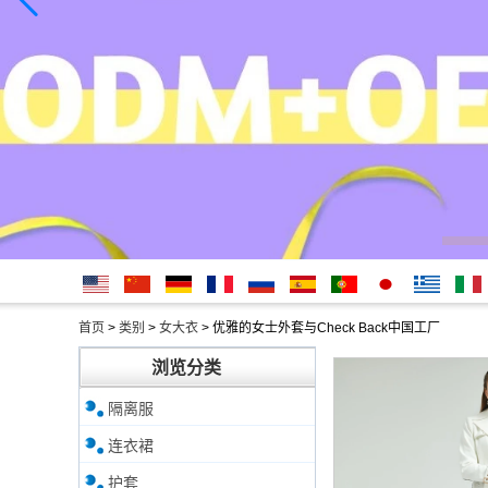
English
简体中
Deutsche
français
русский
Español
português
日本
Ελληνικά
Italian
首页
>
类别
>
女大衣
>
优雅的女士外套与Check Back中国工厂
文
語
浏览分类
隔离服
连衣裙
护套