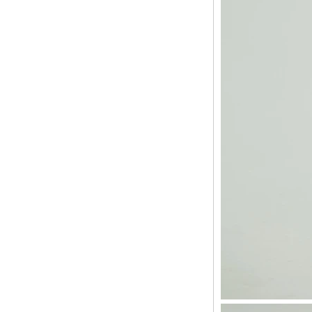
女士经典白色西装中国
工厂
经典女装正式中国工厂
经典女士西服套装中国
制造商
经典女士正装中国供应
商
舒适女性亚麻西装中国
工厂