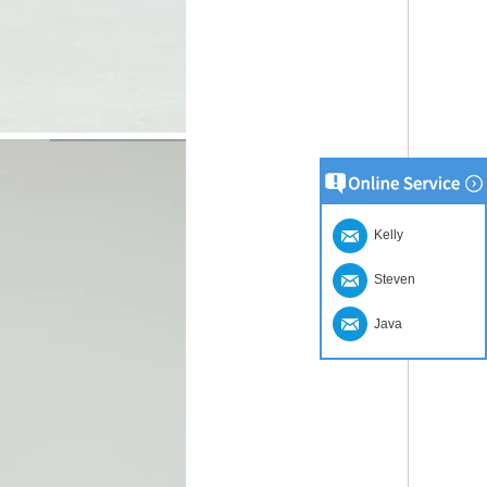
Kelly
Steven
Java