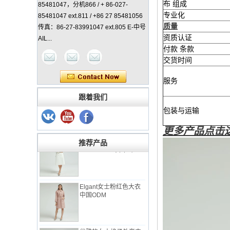
布 组成
85481047，分机866 / + 86-027-
专业化
85481047 ext.811 / +86 27 85481056
质量
传真：86-27-83991047 ext.805 E-中号
资质认证
AIL...
付款 条款
交货时间
服务
女士经典外套中国制造
商
跟着我们
包装与运输
优雅的女士外套与
更多产品点击
Check Back中国工厂
推荐产品
Elgant女士粉红色大衣
中国ODM
优雅的女士格子外套中
国工厂