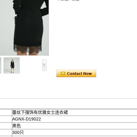
蕾丝下摆饰有优雅女士连衣裙
AGNX-D19022
黑色
300只