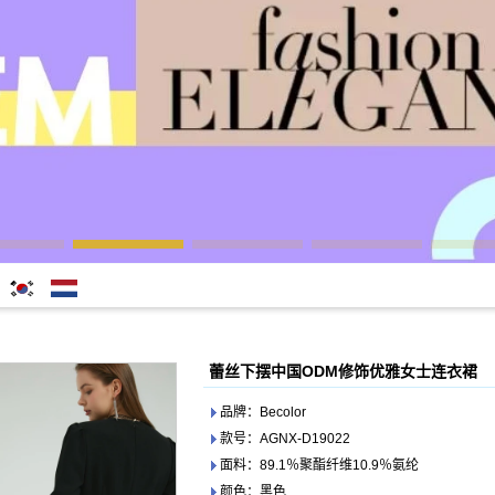
한국어
Nederlands
蕾丝下摆中国ODM修饰优雅女士连衣裙
品牌：Becolor
款号：AGNX-D19022
面料：89.1％聚酯纤维10.9％氨纶
颜色：黑色