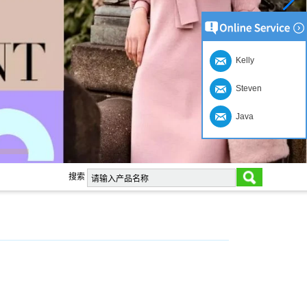
Kelly
Steven
Java
搜索