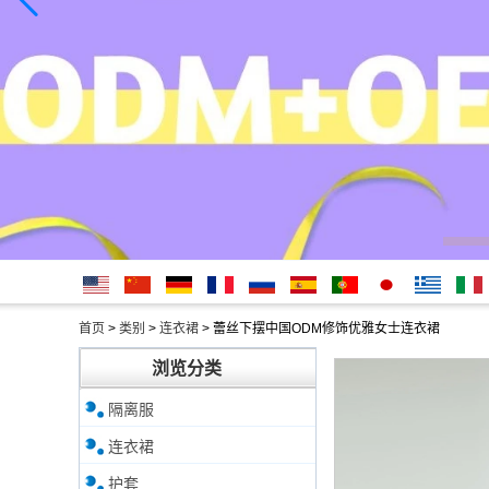
English
简体中
Deutsche
français
русский
Español
português
日本
Ελληνικά
Italian
首页
>
类别
>
连衣裙
>
蕾丝下摆中国ODM修饰优雅女士连衣裙
文
語
浏览分类
隔离服
连衣裙
护套