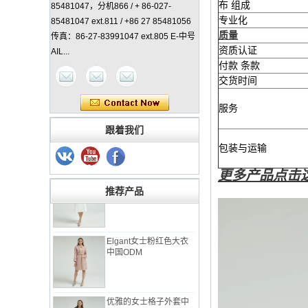
布 组成
85481047，分机866 / + 86-027-
专业化
85481047 ext.811 / +86 27 85481056
质量
传真：86-27-83991047 ext.805 E-中号
资质认证
AIL...
付款 条款
交货时间
女士经典外套中国制造
服务
商
跟着我们
包装与运输
优雅的女士外套与
更多产品点击
Check Back中国工厂
推荐产品
Elgant女士粉红色大衣
中国ODM
优雅的女士格子外套中
国工厂