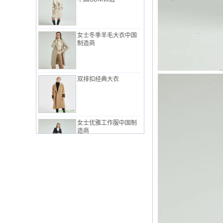
女士冬季羊毛大衣中国
制造商
双排扣经典大衣
女士优雅工作服中国制
造商
粉红中国工厂的女士经
典西装
女式工作服套装，简约
风格中国制造商