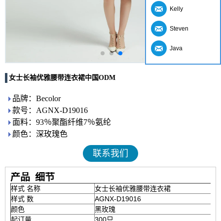
Kelly
Steven
Java
女士长袖优雅腰带连衣裙中国ODM
品牌：Becolor
款号：AGNX-D19016
面料：93％聚酯纤维7％氨纶
颜色：深玫瑰色
联系我们
产品
细节
样式 名称
女士长袖优雅腰带连衣裙
样式 数
AGNX-D19016
颜色
黑玫瑰
起订量
300只