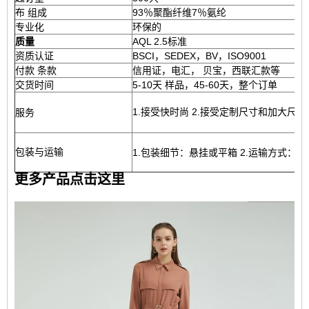
布 组成
93％聚酯纤维7％氨纶
专业化
环保的
质量
AQL 2.5标准
资质认证
BSCI，SEDEX，BV，ISO9001
付款 条款
信用证，电汇， 贝宝，西联汇款等
交货时间
5-10天 样品，45-60天，整个订单
1.接受快时尚 2.接受定制尺寸和加大尺寸
服务
包装与运输
1.包装细节：悬挂或平箱 2.运输方式：海运，空
更多产品点击这里