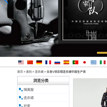
English
简体中
Deutsche
français
русский
Español
português
日本
Ελληνικά
Italian
首页
>
类别
>
连衣裙
>
合身V领百褶连衣裙中国生产商
文
語
浏览分类
隔离服
连衣裙
护套