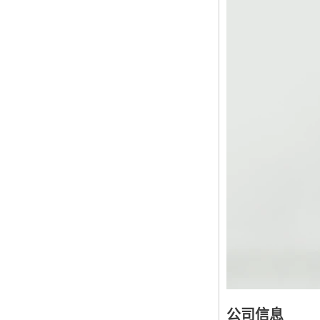
工厂
花朵印花时尚别致女士
西服
中国长袖黑色蕾丝连衣
裙制造商
中国女士长蕾丝连衣裙
制造商
喇叭袖优雅H线连衣裙
中国工厂
女士长袖优雅腰带连衣
公司信息
裙中国ODM