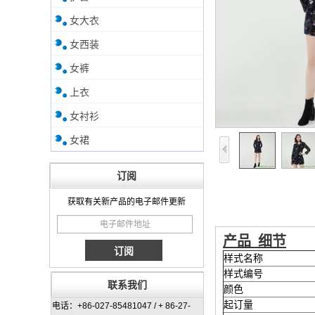
女大衣
女西装
女裤
上衣
女衬衫
女裙
订阅
获取有关新产品的电子邮件更新
产品
细节
样式名称
样式编号
联系我们
颜色
起订量
电话：+86-027-85481047 / + 86-27-