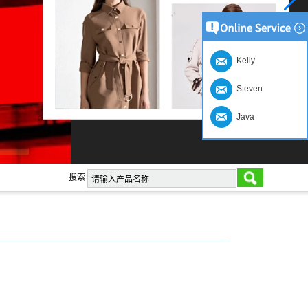
Kelly
Steven
Java
搜索