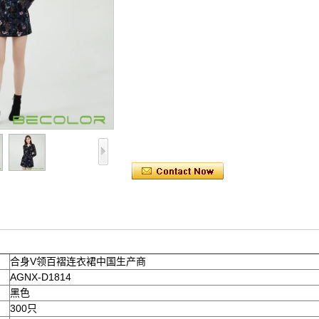
合身V领百褶连衣裙中国生产商
AGNX-D1814
黑色
300只