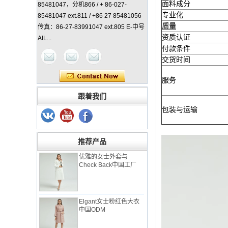
面料成分
85481047，分机866 / + 86-027-
专业化
85481047 ext.811 / +86 27 85481056
质量
传真：86-27-83991047 ext.805 E-中号
资质认证
AIL...
付款条件
交货时间
服务
跟着我们
女士经典外套中国制造
商
包装与运输
推荐产品
优雅的女士外套与
Check Back中国工厂
Elgant女士粉红色大衣
中国ODM