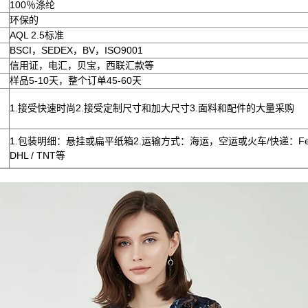
100％涤纶
环保的
AQL 2.5标准
BSCI，SEDEX，BV，ISO9001
信用证，电汇，贝宝，西联汇款等
样品5-10天，整个订单45-60天
1.接受快速时尚2.接受定制尺寸和加大尺寸3.面料和配件的大量采购
1.包装明细：悬挂或扁平纸箱2.运输方式：海运，空运或火车/快递：Fede
DHL / TNT等