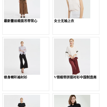
最新蕾丝缎面吊带背心
女士无袖上衣
修身喇叭袖衬衫
V领缎带拼接衬衫中国制造商