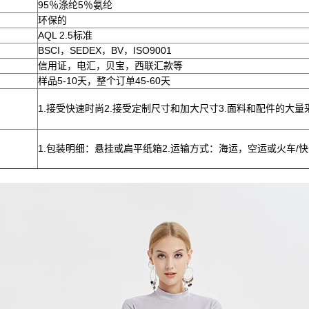
95％涤纶5％氨纶
环保的
AQL 2.5标准
BSCI，SEDEX，BV，ISO9001
信用证，电汇，贝宝，西联汇款等
样品5-10天，整个订单45-60天
1.接受快速时尚2.接受定制尺寸和加大尺寸3.面料和配件的大量
1.包装明细：悬挂或扁平纸箱2.运输方式：海运，空运或火车/快递：Fed