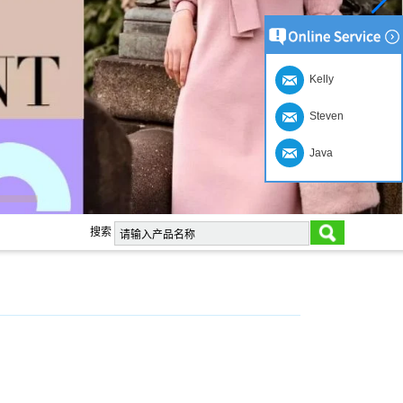
Kelly
Steven
Java
搜索