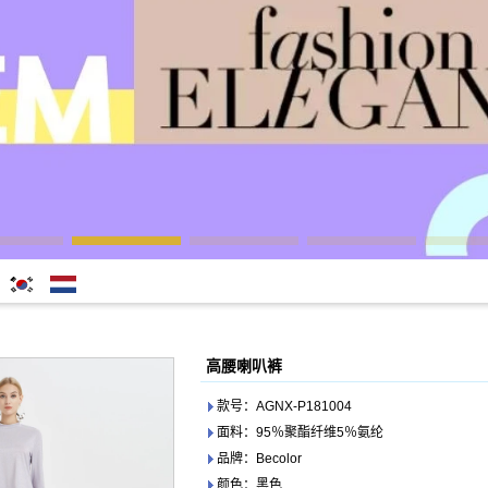
한국어
Nederlands
高腰喇叭裤
款号：AGNX-P181004
面料：95％聚酯纤维5％氨纶
品牌：Becolor
颜色：黑色