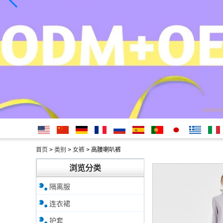
English
简体中
Deutsche
français
русский
Español
português
日本
Ελληνικά
Italian
首页
>
类别
>
女裤
>
高腰喇叭裤
文
語
浏览分类
隔离服
连衣裙
护套