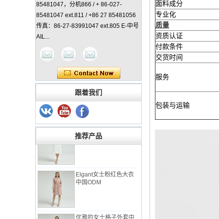
面料成分
85481047，分机866 / + 86-027-
专业化
85481047 ext.811 / +86 27 85481056
质量
传真：86-27-83991047 ext.805 E-中号
资质认证
AIL...
付款条件
交货时间
服务
女士经典外套中国制造
商
跟着我们
包装与运输
优雅的女士外套与
Check Back中国工厂
推荐产品
Elgant女士粉红色大衣
中国ODM
优雅的女士格子外套中
国工厂