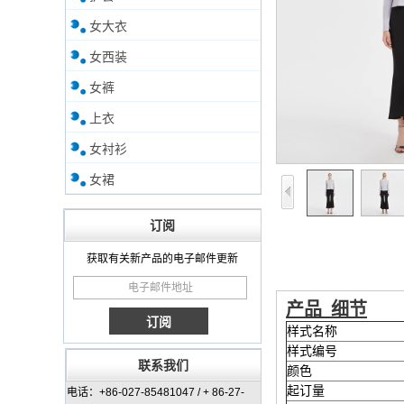
女大衣
女西装
女裤
上衣
女衬衫
女裙
订阅
获取有关新产品的电子邮件更新
产品
细节
样式名称
样式编号
联系我们
颜色
起订量
电话：+86-027-85481047 / + 86-27-