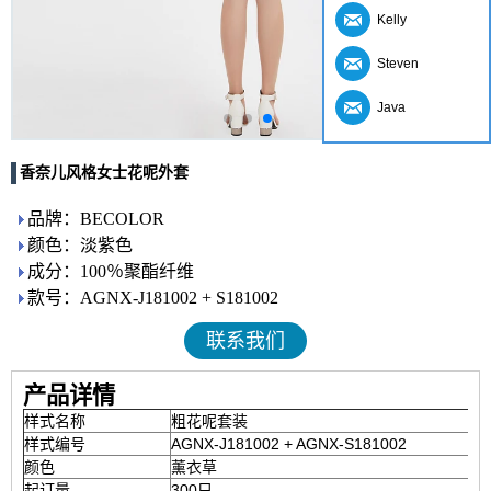
Kelly
Steven
Java
香奈儿风格女士花呢外套
品牌：BECOLOR
颜色：淡紫色
成分：100％聚酯纤维
款号：AGNX-J181002 + S181002
联系我们
产品详情
样式名称
粗花呢套装
样式编号
AGNX-J181002 + AGNX-S181002
颜色
薰衣草
起订量
300只