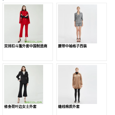
双排扣斗篷外套中国制造商
腰带中袖格子西装
修身荷叶边女士外套
缝线棉质外套