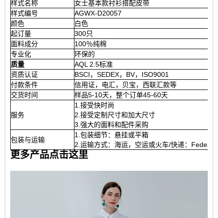
样式名称
女士基本款衬衫搭配皮带
样式编号
AGWX-D20057
颜色
白色
起订量
300只
面料成分
100％纯棉
专业化
环保的
质量
AQL 2.5标准
资质认证
BSCI，SEDEX，BV，ISO9001
付款条件
信用证，电汇，贝宝，西联汇款等
交货时间
样品5-10天，整个订单45-60天
1.接受快时尚
服务
2.接受定制尺寸和加大尺寸
3.强大的面料和配件采购
1.包装细节：悬挂或平箱
包装与运输
2.运输方式：海运，空运或火车/快递：Fedex / DH
更多产品点击这里