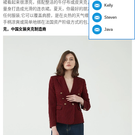
裙看起来很漂亮，搭配整洁的牛仔布或皮夹克，偷偷摸摸的高跟鞋，
Kelly
量身打造成光滑的连衣裙。夏天，你最好的朋友是ascarf，可以改变
任何服装;它可以覆盖肩膀，是在炎热的天气缠绕头部的领带，以保持
Steven
手柄凉爽或简单地绑在法国资产阶级方式的包上。
条纹双排扣翻领夹
克，中国女装夹克制造商
Java