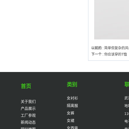
制造商
喇叭袖优雅H线连衣裙
中国工厂
女士长袖优雅腰带连衣
以前的 :
简单但复杂的风
裙中国ODM
下一个 :
你应该穿的T恤
优雅腰带女士连衣裙中
国制造商
类别
首页
蕾丝中国工厂装饰经典
女衬衫
武
关于我们
连衣裙
隔离服
地
产品展示
女裤
11
工厂参观
女裙
电子
新闻动态
女士Mimi荷叶袖连衣裙
中国供应商
女西装