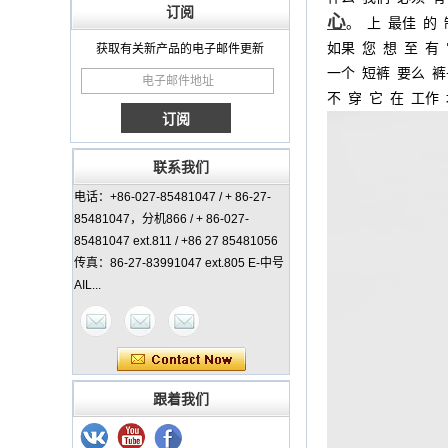
订阅
心
。
上
最佳
的
如果
您
想
至
有
获取有关新产品的电子邮件更新
一个
短裤
要么
裤
不
穿
它
在
工作
联系我们
电话：+86-027-85481047 / + 86-27-
85481047，分机866 / + 86-027-
85481047 ext.811 / +86 27 85481056
传真：86-27-83991047 ext.805 E-中号
AIL...
女士经典外套中国制造
商
跟着我们