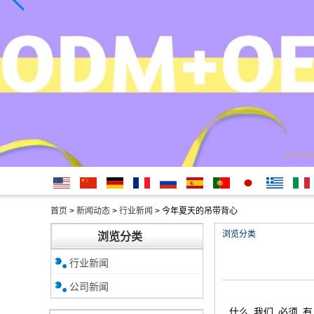
English
简体中
Deutsche
français
русский
Español
português
日本
Ελληνικά
Italian
首页
>
新闻动态
>
行业新闻
>
今年夏天的吊带背心
文
語
浏览分类
浏览分类
行业新闻
公司新闻
什么
我们
必须
有