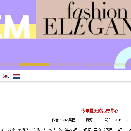
한국어
Nederlands
今年夏天的吊带背心
作者 :
BBA集团
资源 :
发布 :
2019-08-1
在
这个
夏季？
许多
人
威力
说
连衣裙，
短裙
要么
短裤。
好，