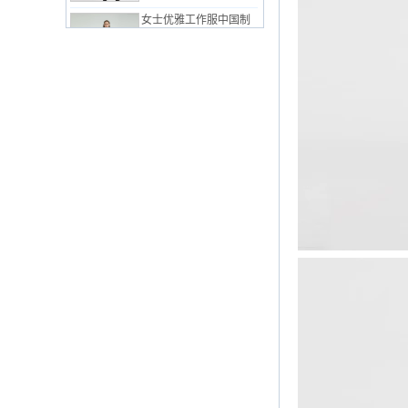
女士优雅工作服中国制
造商
粉红中国工厂的女士经
典西装
女式工作服套装，简约
风格中国制造商
女士经典白色西装中国
工厂
经典女装正式中国工厂
经典女士西服套装中国