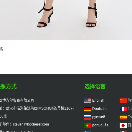
格
联系方式
选择语言
汉博齐尔贸易有限公司
English
简
址：武汉市淮海路泛海国际SOHO城5号楼1107-
Deutsche
fr
08室
русский
Es
邮件：steven@bocherer.com
português
日