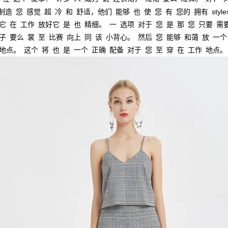
制造
您
感觉
超
冷
和
舒适，他们
能够
也
使
您
有
您的
拥有
style
它
在
工作
放好它
是
也
精细。
一
选项
对于
您
是
那
您
只要
需
子
要么
裳
至
比赛
向上
同
该
小背心。
然后
您
能够
和蔼
放
一个
地点。
这个
将
也
是
一个
正确
配备
对于
您
至
穿
在
工作
地点。