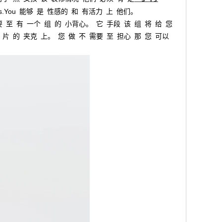
s.You
能够
是
性感的
和
有活力
上
他们。
要
至
有
一个
组
的
小背心。
它
手段
该
组
将
给
您
片
的
夹克
上。
您
做
不
需要
至
担心
那
您
可以