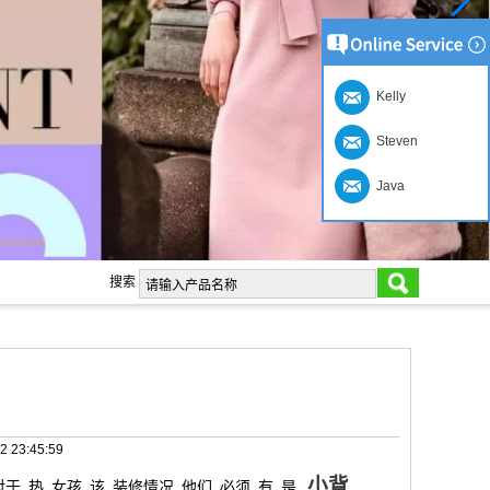
Kelly
Steven
Java
搜索
2 23:45:59
小背
对于
热
女孩
该
装修情况
他们
必须
有
是