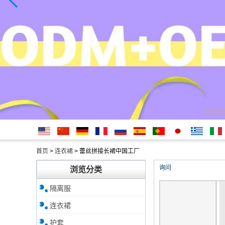
English
简体中
Deutsche
français
русский
Español
português
日本
Ελληνικά
Italian
首页
>
连衣裙
>
蕾丝拼接长裙中国工厂
文
語
询问
浏览分类
隔离服
连衣裙
护套