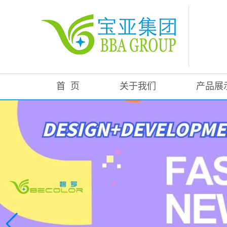
首 页
关于我们
产品展