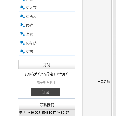
女大衣
女西装
女裤
上衣
女衬衫
女裙
订阅
获取有关新产品的电子邮件更新
产品名称
联系我们
电话：+86-027-85481047 / + 86-27-