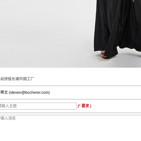
蕾丝拼接长裙中国工厂
蒂文 (steven@bocherer.com)
(* 要求 )