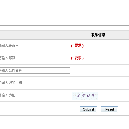
联系信息
(* 要求 )
(* 要求 )