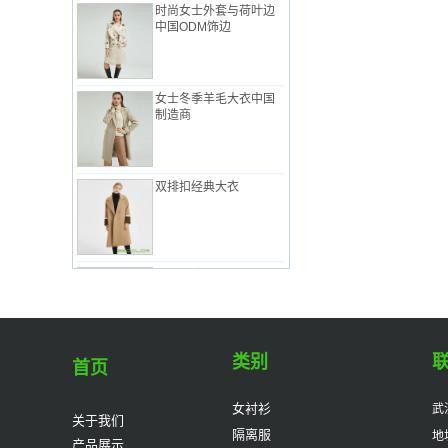
中国ODM饰边
女士冬季羊毛大衣中国
制造商
双排扣经典大衣
女士优雅工作服中国制
造商
粉红中国工厂的女士经
类别
首页
典西装
女衬衫
武
关于我们
隔离服
地
女式工作服套装，简约
产品展示