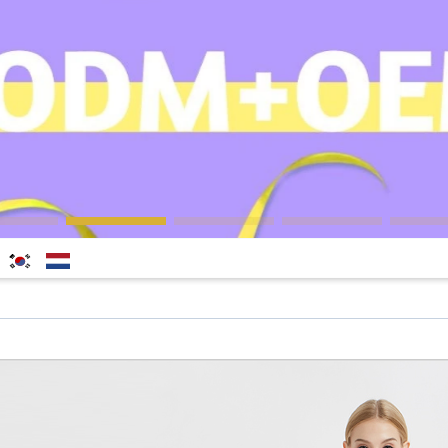
한국어
Nederlands