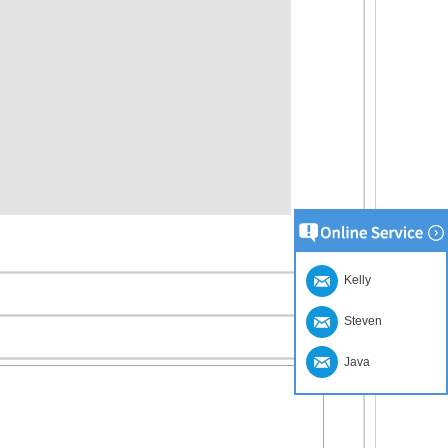
Kelly
Steven
Java