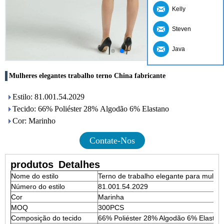
Kelly
Steven
Java
Mulheres elegantes trabalho terno China fabricante
Estilo: 81.001.54.2029
Tecido: 66% Poliéster 28% Algodão 6% Elastano
Cor: Marinho
Contate-Nos
produtos
Detalhes
Nome do estilo
Terno de trabalho elegante para mulhe
Número do estilo
81.001.54.2029
Cor
Marinha
MOQ
300PCS
Composição do tecido
66% Poliéster 28% Algodão 6% Elastan