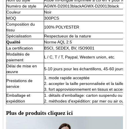
Nom du style
Robe mi-longue imprimée à col en V pour fe
Numéro de style
AGWX-D20013black
AGWX-D20013black
Couleur
Noir
MOQ
300PCS
Composition du
100% POLYESTER
tissu
Spécialisation
Respectueux de la nature
Qualité
Norme AQL 2.5
La certification
BSCI, SEDEX, BV, ISO9001
Modalités de
L / C, T / T, Paypal, Western union, etc.
paiement
Délai de mise en
5-10 jours pour les échantillons, 45-60 jours
œuvre
1. mode rapide acceptée
Prestations de
2. accepter la taille personnalisée et la taille pl
service
3. fort approvisionnement en tissus et accesso
Emballage et
1. détails d'emballage: carton suspendu ou pla
expédition
2. méthodes d'expédition: par mer ou air ou tra
Plus de produits cliquez ici