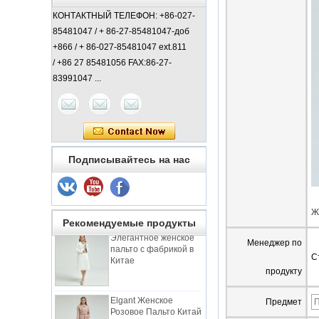
КОНТАКТНЫЙ ТЕЛЕФОН: +86-027-
85481047 / + 86-27-85481047-доб
+866 / + 86-027-85481047 ext.811
/ +86 27 85481056 FAX:86-27-
83991047 ...
Подписывайтесь на нас
Леди Классический
Пальто Китай
Производитель
Ж
Рекомендуемые продукты
Элегантное женское
пальто с фабрикой в ​​
Менеджер по
Китае
С
продукту
Elgant Женское
Розовое Пальто Китай
Предмет
ODM