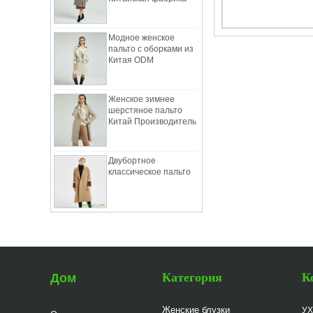
Модное женское
пальто с оборками из
Китая ODM
Женское зимнее
шерстяное пальто
Китай Производитель
Двубортное
классическое пальто
Женский элегантный
рабочий костюм
Китай Производитель
Леди Классический
Категория
К
Дом
костюм в розовой
фабрике Китая
Женские блузки
УХ