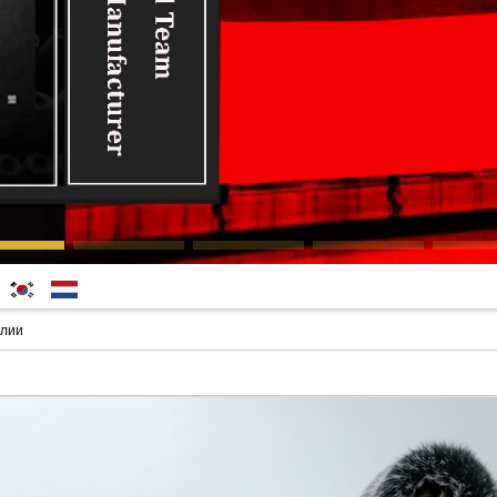
한국
Nederlands
алии
어