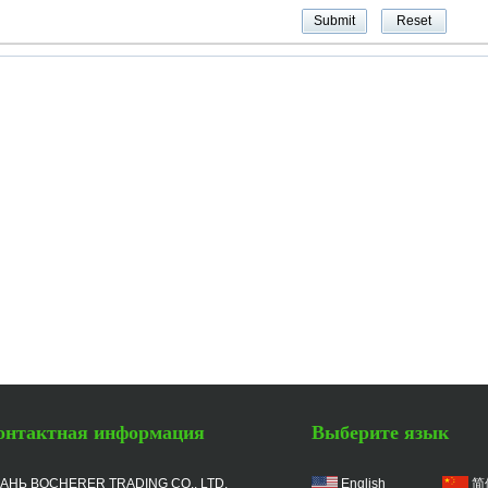
онтактная информация
Выберите язык
АНЬ BOCHERER TRADING CO., LTD.
English
简