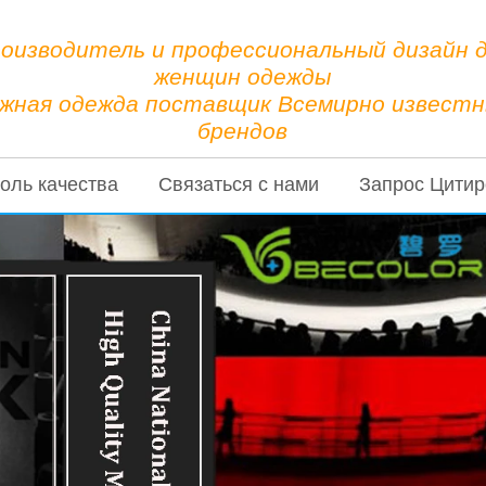
оизводитель и профессиональный дизайн 
женщин одежды
жная одежда поставщик Всемирно извест
брендов
оль качества
Связаться с нами
Запрос Цитир