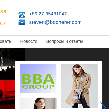
для
+86-27-85481047
steven@bocherer.com
ных
овать
Новости
Вопросы и ответы