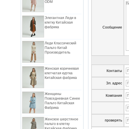
Элегантная Леди в
клетку Китайская
фабрика
Сообщение
Леди Классический
Пальто Китай
Производитель
Женская коричневая
клетчатая куртка
Контакты
Китайская фабрика
Эл. адрес
Женщины
Повседневная Синее
Компания
Пальто Китайская
Фабрика
Женское шерстяное
пальто в клетку
проверять
Китайская фабрика